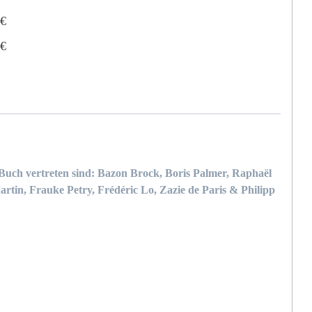
2
€
3
€
m Buch vertreten sind: Bazon Brock, Boris Palmer, Raphaël
tin, Frauke Petry, Frédéric Lo, Zazie de Paris & Philipp