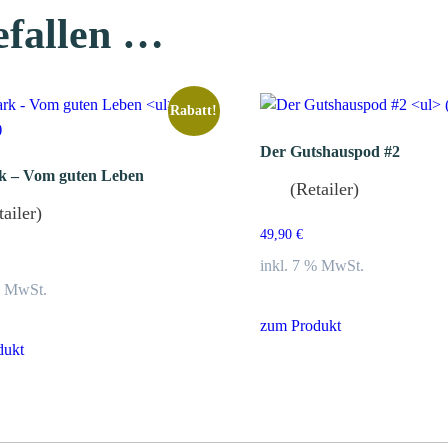
efallen …
Rabatt!
Der Gutshauspod #2
k – Vom guten Leben
(Retailer)
tailer)
49,90
€
inkl. 7 % MwSt.
% MwSt.
zum Produkt
dukt