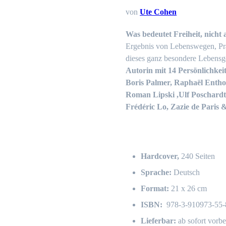
von
Ute Cohen
Was bedeutet Freiheit, nicht 
Ergebnis von Lebenswegen, P
dieses ganz besondere Lebensge
Autorin mit 14 Persönlichkei
Boris Palmer, Raphaël Entho
Roman Lipski ,Ulf Poschardt
Frédéric Lo, Zazie de Paris
Hardcover,
240 Seiten
Sprache:
Deutsch
Format:
21 x 26 cm
ISBN:
978-3-910973-55-
Lieferbar:
ab sofort vorbe