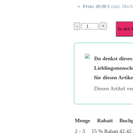
Preis: 49,90 €
(inkl. MwSt
FREIHEIT
-
+
In den 
?!
(Retailer)
Menge
Du denkst dieses
Lieblingsmensch
für diesen Artike
Diesen Artikel ve
Menge
Rabatt
Buchp
2 - 3
15 % Rabatt
42,4